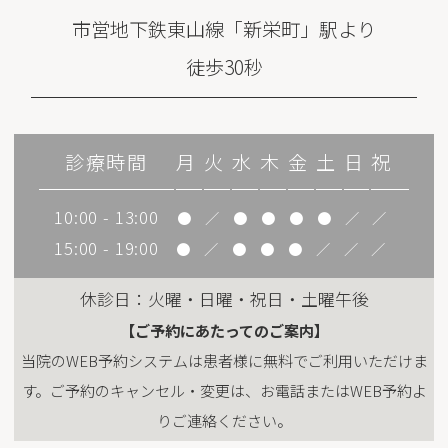
市営地下鉄東山線「新栄町」駅より
徒歩30秒
診療時間
月
火
水
木
金
土
日
祝
10:00 - 13:00
●
／
●
●
●
●
／
／
15:00 - 19:00
●
／
●
●
●
／
／
／
休診日：火曜・日曜・祝日・土曜午後
【ご予約にあたってのご案内】
当院のWEB予約システムは患者様に無料でご利用いただけま
す。ご予約のキャンセル・変更は、お電話またはWEB予約よ
りご連絡ください。