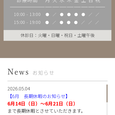
診療時間
月
火
水
木
金
土
日
祝
10:00 - 13:00
●
／
●
●
●
●
／
／
15:00 - 19:00
●
／
●
●
●
／
／
／
休診日：火曜・日曜・祝日・土曜午後
News
お知らせ
2026.05.04
【6月 長期休暇のお知らせ】
6月14日（日）～6月21日（日）
まで長期休暇とさせていただきます。