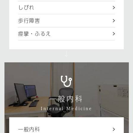
しびれ
歩行障害
痙攣・ふるえ
一般内科
Internal Medicine
一般内科