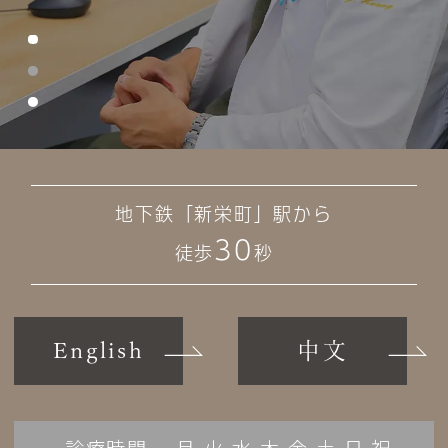
地下鉄「新栄町」駅から
30
徒歩
秒
English
中文