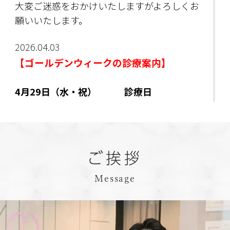
大変ご迷惑をおかけいたしますがよろしくお
願いいたします。
2026.04.03
【ゴールデンウィークの診療案内】
4月29日（水・祝） 診療日
4月30日（木） 診療日
5月 1日（金） 診療日
5月 2日（土） 午前診療日
5月 3日（日・祝） 休診日
ご挨拶
5月 4日（月・祝） 診療日
5月 5日（火・祝） 休診日
Message
5月 6日（水・休） 診療日
よろしくお願いいたします。