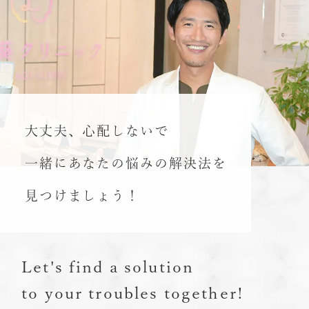
2026.01.08
新年のご挨拶
新年のご挨拶遅れましたが、本年も地域の皆
様の健康と日々の安心に寄り添って支えてい
けるように
大丈夫、心配しないで
スタッフ一同心を込めて診療にあたってまい
ります。
一緒にあなたの悩みの解決法を
どうぞよろしくお願いいたします。
見つけましょう！
2025.11.28
【年末年始の診療日ご案内】
Let's find a solution
12月19日（金）
院長都合により
午前診療の
to your troubles together!
み
（10：00～13：00）