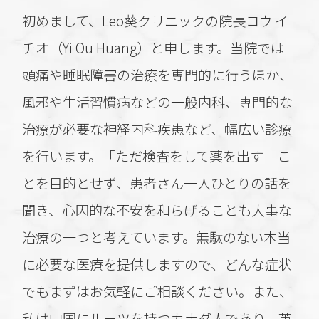
12月30日（火）～1月4日（日） 休診
初めまして、Leo葵クリニックの院長コウ イ
ご不便、ご迷惑おかけしますが、お間違えの
チオ（Yi Ou Huang）と申します。当院では
ないようお願いいたします。
頭痛や睡眠障害の治療を専門的に行うほか、
緊急の場合はお近くの救急外来へご連絡くだ
風邪や生活習慣病などの一般内科、専門的な
さい。
治療が必要な神経内科疾患など、幅広い診療
を行います。「ただ検査をして薬を出す」こ
2025.09.19
とを目的とせず、患者さん一人ひとりの話を
【９月 長期休暇のお知らせ】
聞き、心因的な不安を和らげることも大事な
９月21日（日）～９月28日（日）
治療の一つと考えています。無駄のない本当
まで長期休暇とさせていただきます。
大変ご迷惑をおかけいたしますがよろしくお
に必要な医療を提供しますので、どんな症状
願いいたします。
でもまずはお気軽にご相談ください。また、
私は中国にルーツを持つカナダ人であり、英