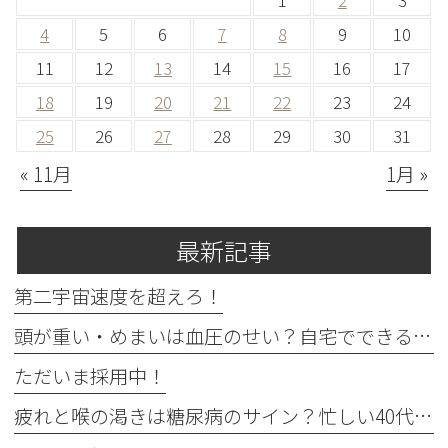
1
2
3
4
5
6
7
8
9
10
11
12
13
14
15
16
17
18
19
20
21
22
23
24
25
26
27
28
29
30
31
« 11月
1月 »
最新記事
第二宇宙速度を超えろ！
頭が重い・めまいは血圧のせい？自宅でできる確認法と受診目安
ただいま採用中！
疲れと喉の渇きは糖尿病のサイン？忙しい40代の受診目安