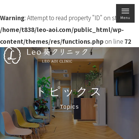
Warning
: Attempt to read property "ID" on string in
/home/t838/leo-aoi.com/public_html/wp-
content/themes/res/functions.php
on line
72
トピックス
Topics