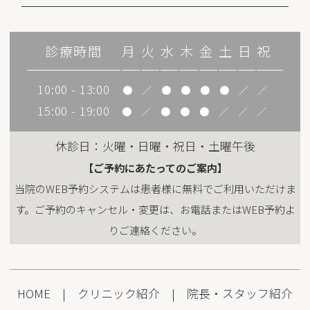
診療時間
月
火
水
木
金
土
日
祝
10:00 - 13:00
●
／
●
●
●
●
／
／
15:00 - 19:00
●
／
●
●
●
／
／
／
休診日：火曜・日曜・祝日・土曜午後
【ご予約にあたってのご案内】
当院のWEB予約システムは患者様に無料でご利用いただけま
す。ご予約のキャンセル・変更は、お電話またはWEB予約よ
りご連絡ください。
HOME
|
クリニック紹介
|
院長・スタッフ紹介