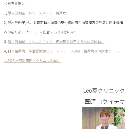
＜参考文献＞
1,
厚生労働省．e-ヘルスネット 糖尿病．
2, 鈴木登紀子,他．血管変動と血管内皮～糖尿病性血管障害の発症と防止機構
への新たなアプローチ～.血管.2017;40(2):69-77
3,
厚生労働省．e-ヘルスネット 糖尿病を改善するための運動．
4,
日本糖尿病・生活習慣病ヒューマンデータ学会．糖尿病標準診療マニュア
ル2025 一般診療所・クリニック向け.
Leo葵クリニック
医師
コウ イチオ