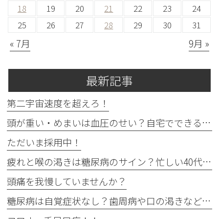
18
19
20
21
22
23
24
25
26
27
28
29
30
31
« 7月
9月 »
最新記事
第二宇宙速度を超えろ！
頭が重い・めまいは血圧のせい？自宅でできる確認法と受診目安
ただいま採用中！
疲れと喉の渇きは糖尿病のサイン？忙しい40代の受診目安
頭痛を我慢していませんか？
糖尿病は自覚症状なし？歯周病や口の渇きなど初期サイン5つと数値