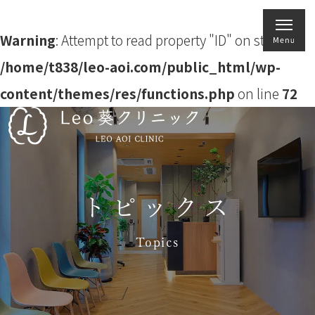
Warning
: Attempt to read property "ID" on string in
/home/t838/leo-aoi.com/public_html/wp-
content/themes/res/functions.php
on line
72
トピックス
Topics