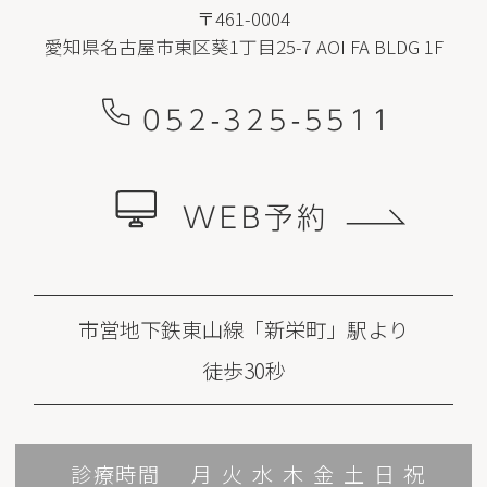
〒461-0004
愛知県名古屋市東区葵1丁目25-7 AOI FA BLDG 1F
052-325-5511
WEB予約
市営地下鉄東山線「新栄町」駅より
徒歩30秒
診療時間
月
火
水
木
金
土
日
祝