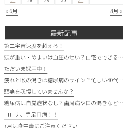
27
28
29
30
31
« 6月
8月 »
最新記事
第二宇宙速度を超えろ！
頭が重い・めまいは血圧のせい？自宅でできる確認法と受診目安
ただいま採用中！
疲れと喉の渇きは糖尿病のサイン？忙しい40代の受診目安
頭痛を我慢していませんか？
糖尿病は自覚症状なし？歯周病や口の渇きなど初期サイン5つと数値
コロナ、手足口病！！
7月は食中毒にご注意ください