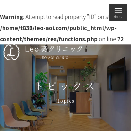
Warning
: Attempt to read property "ID" on string in
/home/t838/leo-aoi.com/public_html/wp-
content/themes/res/functions.php
on line
72
トピックス
Topics