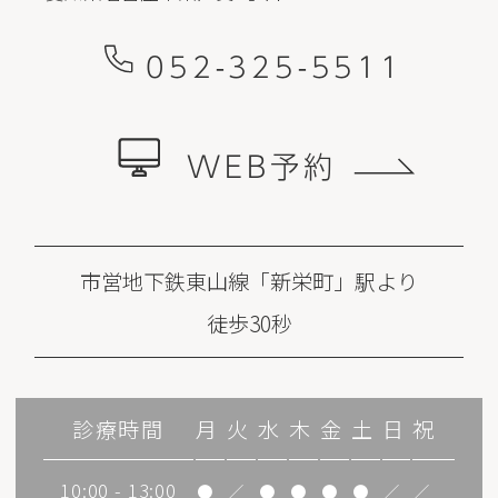
052-325-5511
WEB予約
市営地下鉄東山線「新栄町」駅より
徒歩30秒
診療時間
月
火
水
木
金
土
日
祝
10:00 - 13:00
●
／
●
●
●
●
／
／