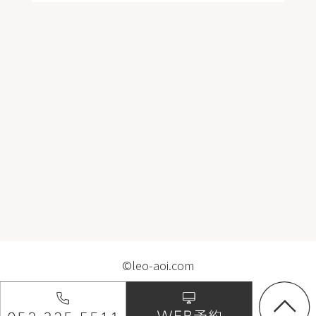
©leo-aoi.com