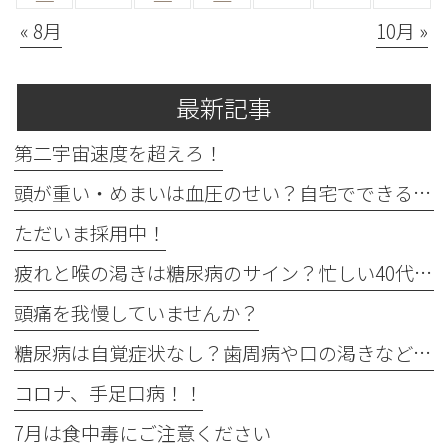
« 8月
10月 »
最新記事
第二宇宙速度を超えろ！
頭が重い・めまいは血圧のせい？自宅でできる確認法と受診目安
ただいま採用中！
疲れと喉の渇きは糖尿病のサイン？忙しい40代の受診目安
頭痛を我慢していませんか？
糖尿病は自覚症状なし？歯周病や口の渇きなど初期サイン5つと数値
コロナ、手足口病！！
7月は食中毒にご注意ください