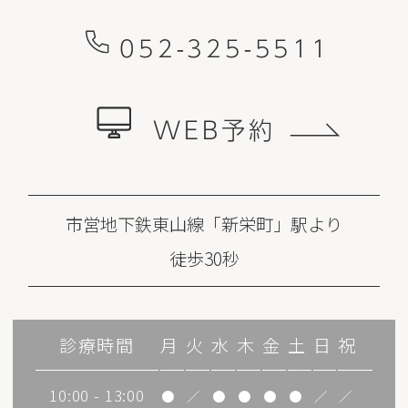
052-325-5511
WEB予約
市営地下鉄東山線「新栄町」駅より
徒歩30秒
診療時間
月
火
水
木
金
土
日
祝
10:00 - 13:00
●
／
●
●
●
●
／
／