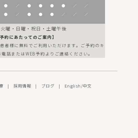
●
／
●
●
●
●
／
／
●
／
●
●
●
／
／
／
：火曜・日曜・祝日・土曜午後
予約にあたってのご案内】
は患者様に無料でご利用いただけます。ご予約のキ
お電話またはWEB予約よりご連絡ください。
療
|
採用情報
|
ブログ
|
English
/
中文