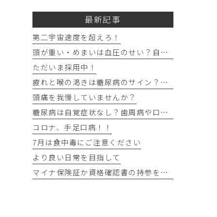
最新記事
第二宇宙速度を超えろ！
頭が重い・めまいは血圧のせい？自宅でできる確認法と受診目安
ただいま採用中！
疲れと喉の渇きは糖尿病のサイン？忙しい40代の受診目安
頭痛を我慢していませんか？
糖尿病は自覚症状なし？歯周病や口の渇きなど初期サイン5つと数値
コロナ、手足口病！！
7月は食中毒にご注意ください
より良い日常を目指して
マイナ保険証か資格確認書の持参をお願いします