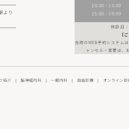
10:00 - 13:00
駅より
15:00 - 19:00
休診日
【ご
当院のWEB予約システム
ャンセル・変更は、
フ紹介
|
脳神経内科
|
一般内科
|
自由診療
|
オンライン診