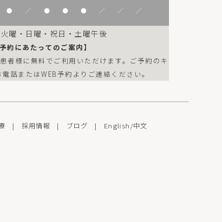
●
／
●
●
●
／
／
／
：火曜・日曜・祝日・土曜午後
予約にあたってのご案内】
は患者様に無料でご利用いただけます。ご予約のキ
お電話またはWEB予約よりご連絡ください。
療
|
採用情報
|
ブログ
|
English
/
中文