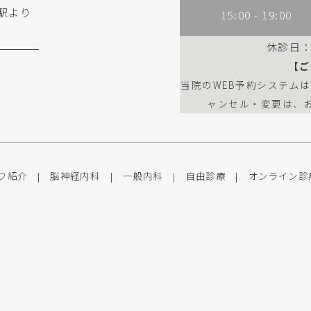
駅より
15:00 - 19:00
休診日
【ご
当院のWEB予約システム
ャンセル・変更は、
フ紹介
|
脳神経内科
|
一般内科
|
自由診療
|
オンライン診