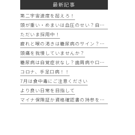
最新記事
第二宇宙速度を超えろ！
頭が重い・めまいは血圧のせい？自宅でできる確認法と受診目安
ただいま採用中！
疲れと喉の渇きは糖尿病のサイン？忙しい40代の受診目安
頭痛を我慢していませんか？
糖尿病は自覚症状なし？歯周病や口の渇きなど初期サイン5つと数値
コロナ、手足口病！！
7月は食中毒にご注意ください
より良い日常を目指して
マイナ保険証か資格確認書の持参をお願いします