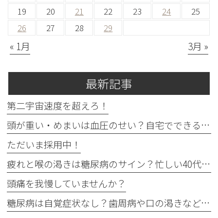
19
20
21
22
23
24
25
26
27
28
29
« 1月
3月 »
最新記事
第二宇宙速度を超えろ！
頭が重い・めまいは血圧のせい？自宅でできる確認法と受診目安
ただいま採用中！
疲れと喉の渇きは糖尿病のサイン？忙しい40代の受診目安
頭痛を我慢していませんか？
糖尿病は自覚症状なし？歯周病や口の渇きなど初期サイン5つと数値