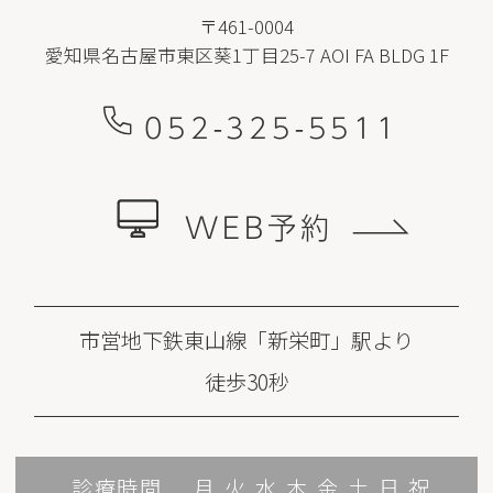
〒461-0004
愛知県名古屋市東区葵1丁目25-7 AOI FA BLDG 1F
052-325-5511
WEB予約
市営地下鉄東山線「新栄町」駅より
徒歩30秒
診療時間
月
火
水
木
金
土
日
祝