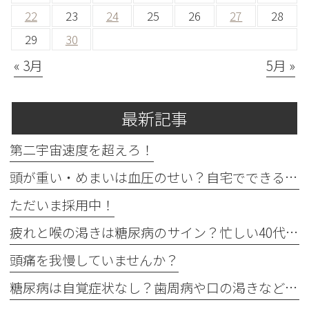
22
23
24
25
26
27
28
29
30
« 3月
5月 »
最新記事
第二宇宙速度を超えろ！
頭が重い・めまいは血圧のせい？自宅でできる確認法と受診目安
ただいま採用中！
疲れと喉の渇きは糖尿病のサイン？忙しい40代の受診目安
頭痛を我慢していませんか？
糖尿病は自覚症状なし？歯周病や口の渇きなど初期サイン5つと数値