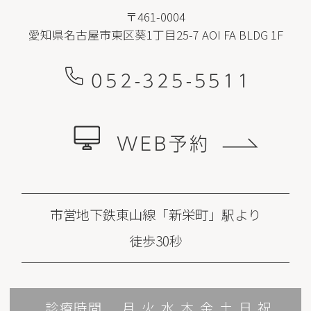
〒461-0004
愛知県名古屋市東区葵1丁目25-7 AOI FA BLDG 1F
052-325-5511
WEB予約
市営地下鉄東山線「新栄町」駅より
徒歩30秒
診療時間
月
火
水
木
金
土
日
祝