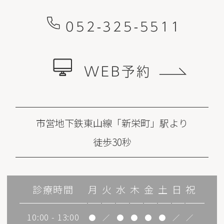
052-325-5511
WEB予約
市営地下鉄東山線「新栄町」駅より
徒歩30秒
診療時間
月
火
水
木
金
土
日
祝
10:00 - 13:00
●
／
●
●
●
●
／
／