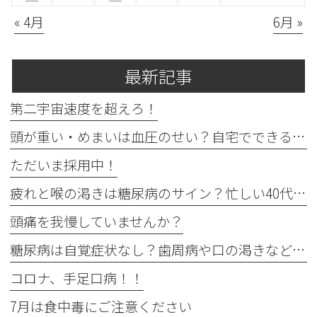
« 4月
6月 »
最新記事
第二宇宙速度を超えろ！
頭が重い・めまいは血圧のせい？自宅でできる確認法と受診目安
ただいま採用中！
疲れと喉の渇きは糖尿病のサイン？忙しい40代の受診目安
頭痛を我慢していませんか？
糖尿病は自覚症状なし？歯周病や口の渇きなど初期サイン5つと数値
コロナ、手足口病！！
7月は食中毒にご注意ください