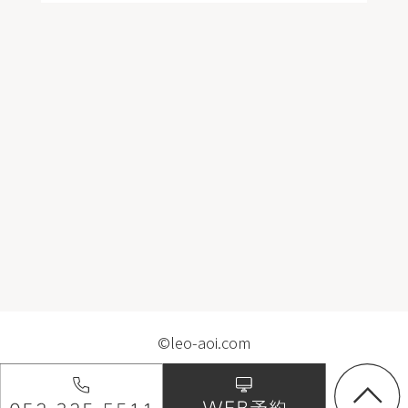
©leo-aoi.com