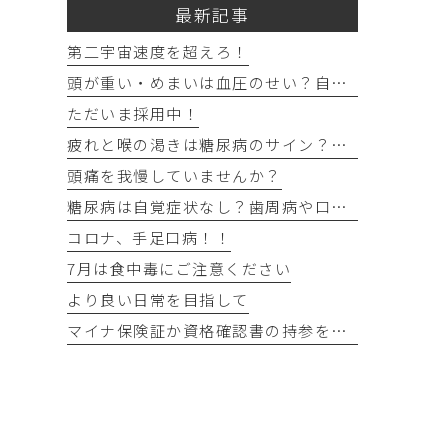
最新記事
第二宇宙速度を超えろ！
頭が重い・めまいは血圧のせい？自宅でできる確認法と受診目安
ただいま採用中！
疲れと喉の渇きは糖尿病のサイン？忙しい40代の受診目安
頭痛を我慢していませんか？
糖尿病は自覚症状なし？歯周病や口の渇きなど初期サイン5つと数値
コロナ、手足口病！！
7月は食中毒にご注意ください
より良い日常を目指して
マイナ保険証か資格確認書の持参をお願いします