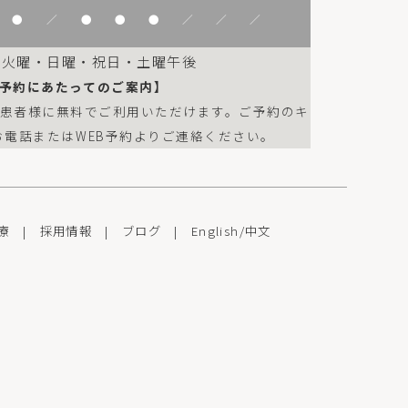
●
／
●
●
●
／
／
／
：火曜・日曜・祝日・土曜午後
予約にあたってのご案内】
は患者様に無料でご利用いただけます。ご予約のキ
お電話またはWEB予約よりご連絡ください。
療
|
採用情報
|
ブログ
|
English
/
中文