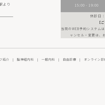
駅より
15:00 - 19:00
休診日
【ご
当院のWEB予約システム
ャンセル・変更は、
フ紹介
|
脳神経内科
|
一般内科
|
自由診療
|
オンライン診