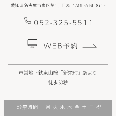
愛知県名古屋市東区葵1丁目25-7 AOI FA BLDG 1F
052-325-5511
WEB予約
市営地下鉄東山線「新栄町」駅より
徒歩30秒
診療時間
月
火
水
木
金
土
日
祝