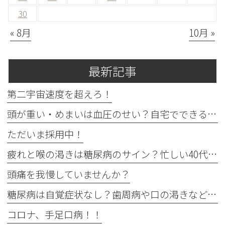
30
« 8月
10月 »
最新記事
第二宇宙速度を超えろ！
頭が重い・めまいは血圧のせい？自宅でできる確認法と受診目安
ただいま採用中！
疲れと喉の渇きは糖尿病のサイン？忙しい40代の受診目安
頭痛を我慢していませんか？
糖尿病は自覚症状なし？歯周病や口の渇きなど初期サイン5つと数値
コロナ、手足口病！！