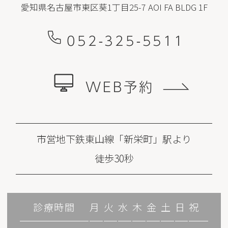
愛知県名古屋市東区葵1丁目25-7 AOI FA BLDG 1F
052-325-5511
WEB予約
市営地下鉄東山線「新栄町」駅より
徒歩30秒
診療時間
月
火
水
木
金
土
日
祝