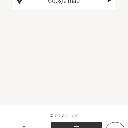
Google map
©leo-aoi.com