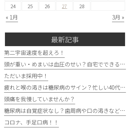
24
25
26
27
28
« 1月
3月 »
最新記事
第二宇宙速度を超えろ！
頭が重い・めまいは血圧のせい？自宅でできる確認法と受診目安
ただいま採用中！
疲れと喉の渇きは糖尿病のサイン？忙しい40代の受診目安
頭痛を我慢していませんか？
糖尿病は自覚症状なし？歯周病や口の渇きなど初期サイン5つと数値
コロナ、手足口病！！