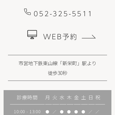
052-325-5511
WEB予約
市営地下鉄東山線「新栄町」駅より
徒歩30秒
診療時間
月
火
水
木
金
土
日
祝
10:00 - 13:00
●
／
●
●
●
●
／
／