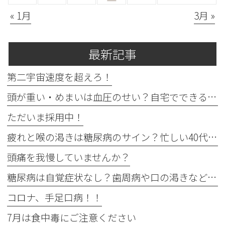
« 1月
3月 »
最新記事
第二宇宙速度を超えろ！
頭が重い・めまいは血圧のせい？自宅でできる確認法と受診目安
ただいま採用中！
疲れと喉の渇きは糖尿病のサイン？忙しい40代の受診目安
頭痛を我慢していませんか？
糖尿病は自覚症状なし？歯周病や口の渇きなど初期サイン5つと数値
コロナ、手足口病！！
7月は食中毒にご注意ください