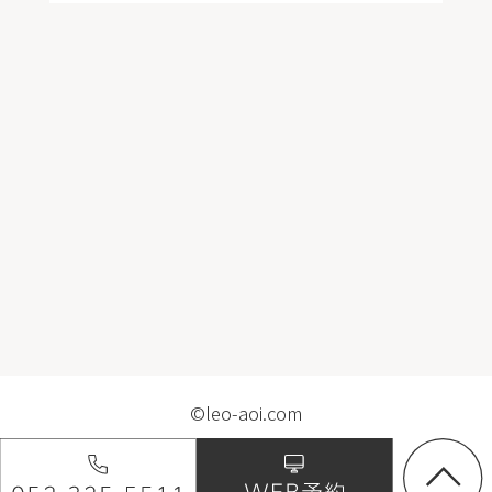
©leo-aoi.com