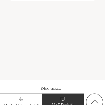
©leo-aoi.com