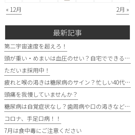
« 12月
2月 »
最新記事
第二宇宙速度を超えろ！
頭が重い・めまいは血圧のせい？自宅でできる確認法と受診目安
ただいま採用中！
疲れと喉の渇きは糖尿病のサイン？忙しい40代の受診目安
頭痛を我慢していませんか？
糖尿病は自覚症状なし？歯周病や口の渇きなど初期サイン5つと数値
コロナ、手足口病！！
7月は食中毒にご注意ください