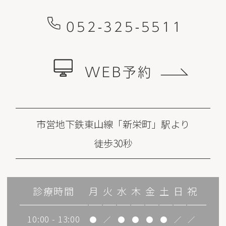
052-325-5511
WEB予約
市営地下鉄東山線「新栄町」駅より
徒歩30秒
診療時間
月
火
水
木
金
土
日
祝
10:00 - 13:00
●
／
●
●
●
●
／
／