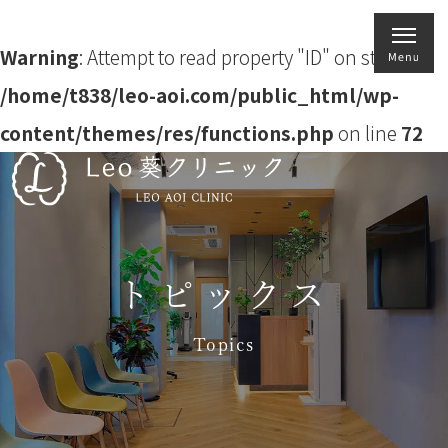
Warning
: Attempt to read property "ID" on string in
/home/t838/leo-aoi.com/public_html/wp-
content/themes/res/functions.php
on line
72
トピックス
Topics