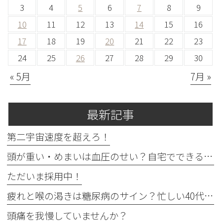
3
4
5
6
7
8
9
10
11
12
13
14
15
16
17
18
19
20
21
22
23
24
25
26
27
28
29
30
« 5月
7月 »
最新記事
第二宇宙速度を超えろ！
頭が重い・めまいは血圧のせい？自宅でできる確認法と受診目安
ただいま採用中！
疲れと喉の渇きは糖尿病のサイン？忙しい40代の受診目安
頭痛を我慢していませんか？