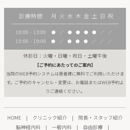
診療時間
月
火
水
木
金
土
日
祝
10:00 - 13:00
●
／
●
●
●
●
／
／
15:00 - 19:00
●
／
●
●
●
／
／
／
休診日：火曜・日曜・祝日・土曜午後
【ご予約にあたってのご案内】
当院のWEB予約システムは患者様に無料でご利用いただけま
す。ご予約のキャンセル・変更は、お電話またはWEB予約よ
りご連絡ください。
HOME
|
クリニック紹介
|
院長・スタッフ紹介
脳神経内科
|
一般内科
|
自由診療
|