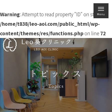
Warning
: Attempt to read property "ID" on string in
/home/t838/leo-aoi.com/public_html/wp-
content/themes/res/functions.php
on line
72
トピックス
Topics