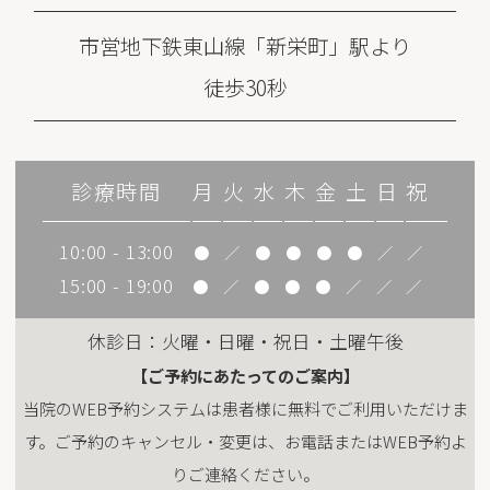
市営地下鉄東山線「新栄町」駅より
徒歩30秒
診療時間
月
火
水
木
金
土
日
祝
10:00 - 13:00
●
／
●
●
●
●
／
／
15:00 - 19:00
●
／
●
●
●
／
／
／
休診日：火曜・日曜・祝日・土曜午後
【ご予約にあたってのご案内】
当院のWEB予約システムは患者様に無料でご利用いただけま
す。ご予約のキャンセル・変更は、お電話またはWEB予約よ
りご連絡ください。