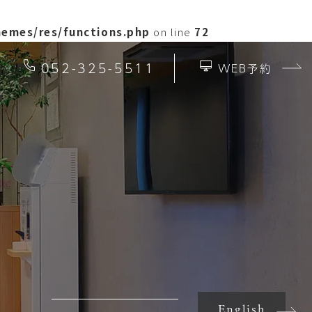
hemes/res/functions.php
on line
72
052-325-5511
WEB予約
English