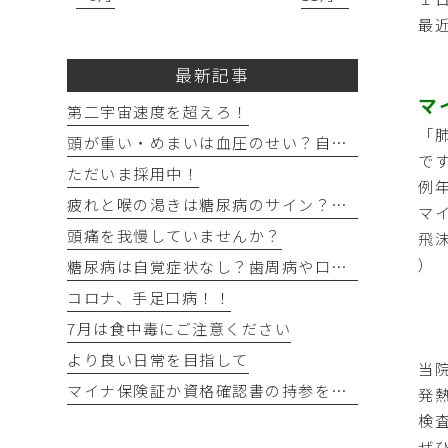
最
最新記事
マ
第二宇宙速度を超えろ！
「
頭が重い・めまいは血圧のせい？自宅でできる確認法と受診目安
で
ただいま採用中！
例
疲れと喉の渇きは糖尿病のサイン？忙しい40代の受診目安
マ
頭痛を我慢していませんか？
飛
）
糖尿病は自覚症状なし？歯周病や口の渇きなど初期サイン5つと数値
コロナ、手足口病！！
7月は食中毒にご注意ください
より良い日常を目指して
当
マイナ保険証か資格確認書の持参をお願いします
発
検
ぜ