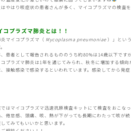
近はやはり咳症状の患者さんが多く、マイコプラズマの検査を
イコプラズマ肺炎とは！！
肺炎マイコプラズマ（
Mycoplasma pneumoniae
）」という
す。
年、患者として報告されるもののうち約80%は14歳以下です
イコプラズマ肺炎は1年を通じてみられ、秋冬に増加する傾向
沫、接触感染で感染するといわれています。感染してから発症
院ではマイコプラズマ迅速抗原検査キットにて検査をおこなっ
熱、倦怠感、頭痛、咳、熱が下がっても長期にわたって咳が続
査してみてもいいかと思います。
ひご相談ください！！