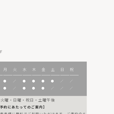
F
月
火
水
木
金
土
日
祝
●
／
●
●
●
●
／
／
●
／
●
●
●
／
／
／
：火曜・日曜・祝日・土曜午後
予約にあたってのご案内】
は患者様に無料でご利用いただけます。ご予約のキ