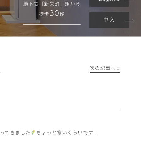
地下鉄「新栄町」駅から
30
徒歩
秒
中文
│
次の記事へ »
ってきました
ちょっと寒いくらいです！