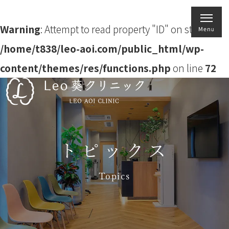
Warning
: Attempt to read property "ID" on string in
/home/t838/leo-aoi.com/public_html/wp-
content/themes/res/functions.php
on line
72
トピックス
Topics