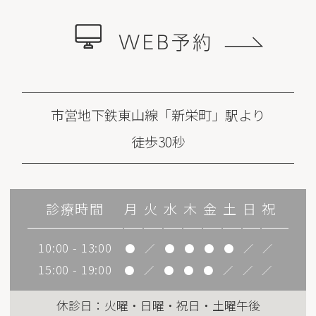
WEB予約
市営地下鉄東山線「新栄町」駅より
徒歩30秒
診療時間
月
火
水
木
金
土
日
祝
10:00 - 13:00
●
／
●
●
●
●
／
／
15:00 - 19:00
●
／
●
●
●
／
／
／
休診日：火曜・日曜・祝日・土曜午後