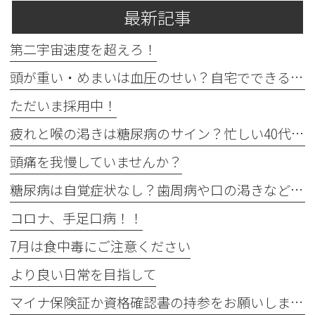
最新記事
第二宇宙速度を超えろ！
頭が重い・めまいは血圧のせい？自宅でできる確認法と受診目安
ただいま採用中！
疲れと喉の渇きは糖尿病のサイン？忙しい40代の受診目安
頭痛を我慢していませんか？
糖尿病は自覚症状なし？歯周病や口の渇きなど初期サイン5つと数値
コロナ、手足口病！！
7月は食中毒にご注意ください
より良い日常を目指して
マイナ保険証か資格確認書の持参をお願いします