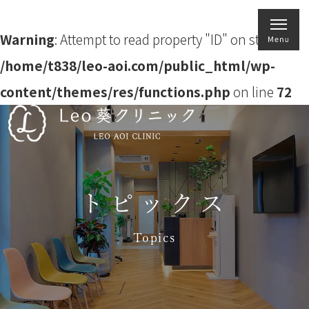
Warning
: Attempt to read property "ID" on string in
/home/t838/leo-aoi.com/public_html/wp-
content/themes/res/functions.php
on line
72
トピックス
Topics