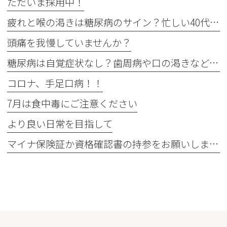
ただいま採用中！
疲れと喉の渇きは糖尿病のサイン？忙しい40代の受診目安
頭痛を我慢していませんか？
糖尿病は自覚症状なし？歯周病や口の渇きなど初期サイン5つと数値
コロナ、手足口病！！
7月は食中毒にご注意ください
より良い日常を目指して
マイナ保険証か資格確認書の持参をお願いします