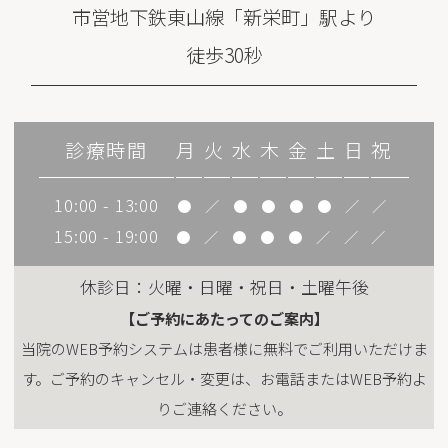
市営地下鉄東山線「新栄町」駅より
徒歩30秒
診療時間
月
火
水
木
金
土
日
祝
10:00 - 13:00
●
／
●
●
●
●
／
／
15:00 - 19:00
●
／
●
●
●
／
／
／
休診日：火曜・日曜・祝日・土曜午後
【ご予約にあたってのご案内】
当院のWEB予約システムは患者様に無料でご利用いただけま
す。ご予約のキャンセル・変更は、お電話またはWEB予約よ
りご連絡ください。