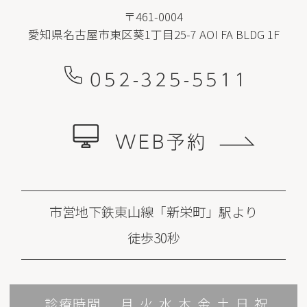
〒461-0004
愛知県名古屋市東区葵1丁目25-7 AOI FA BLDG 1F
052-325-5511
WEB予約
市営地下鉄東山線「新栄町」駅より
徒歩30秒
診療時間
月
火
水
木
金
土
日
祝