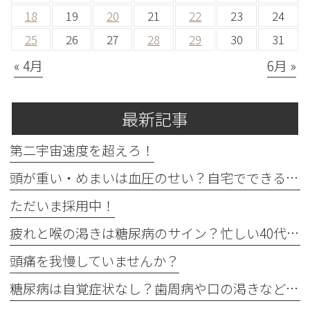
18
19
20
21
22
23
24
25
26
27
28
29
30
31
« 4月
6月 »
最新記事
第二宇宙速度を超えろ！
頭が重い・めまいは血圧のせい？自宅でできる確認法と受診目安
ただいま採用中！
疲れと喉の渇きは糖尿病のサイン？忙しい40代の受診目安
頭痛を我慢していませんか？
糖尿病は自覚症状なし？歯周病や口の渇きなど初期サイン5つと数値