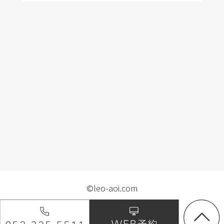
©leo-aoi.com