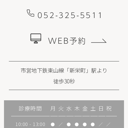
052-325-5511
WEB予約
市営地下鉄東山線「新栄町」駅より
徒歩30秒
診療時間
月
火
水
木
金
土
日
祝
10:00 - 13:00
●
／
●
●
●
●
／
／