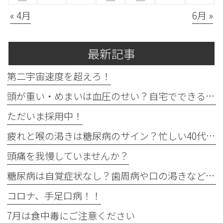
« 4月
6月 »
最新記事
第二宇宙速度を超えろ！
頭が重い・めまいは血圧のせい？自宅でできる確認法と受診目安
ただいま採用中！
疲れと喉の渇きは糖尿病のサイン？忙しい40代の受診目安
頭痛を我慢していませんか？
糖尿病は自覚症状なし？歯周病や口の渇きなど初期サイン5つと数値
コロナ、手足口病！！
7月は食中毒にご注意ください