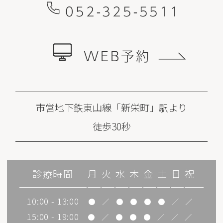
052-325-5511
WEB予約
市営地下鉄東山線「新栄町」駅より
徒歩30秒
診療時間
月
火
水
木
金
土
日
祝
10:00 - 13:00
●
／
●
●
●
●
／
／
15:00 - 19:00
●
／
●
●
●
／
／
／