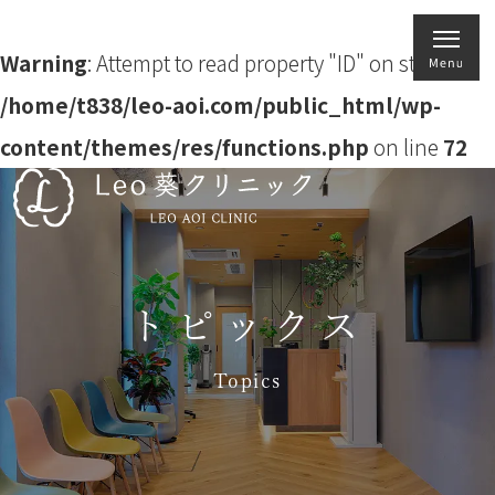
Warning
: Attempt to read property "ID" on string in
/home/t838/leo-aoi.com/public_html/wp-
content/themes/res/functions.php
on line
72
トピックス
Topics