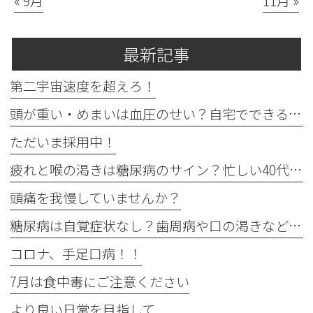
« 9月
11月 »
最新記事
第二宇宙速度を超えろ！
頭が重い・めまいは血圧のせい？自宅でできる確認法と受診目安
ただいま採用中！
疲れと喉の渇きは糖尿病のサイン？忙しい40代の受診目安
頭痛を我慢していませんか？
糖尿病は自覚症状なし？歯周病や口の渇きなど初期サイン5つと数値
コロナ、手足口病！！
7月は食中毒にご注意ください
より良い日常を目指して