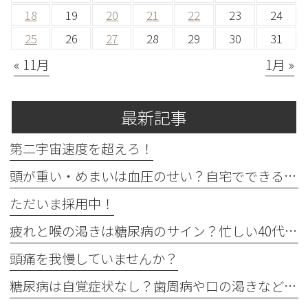
18
19
20
21
22
23
24
25
26
27
28
29
30
31
« 11月
1月 »
最新記事
第二宇宙速度を超えろ！
頭が重い・めまいは血圧のせい？自宅でできる確認法と受診目安
ただいま採用中！
疲れと喉の渇きは糖尿病のサイン？忙しい40代の受診目安
頭痛を我慢していませんか？
糖尿病は自覚症状なし？歯周病や口の渇きなど初期サイン5つと数値