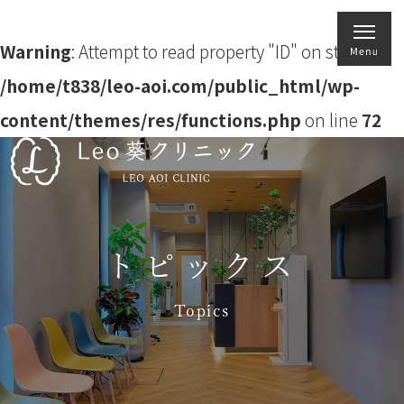
Warning
: Attempt to read property "ID" on string in
/home/t838/leo-aoi.com/public_html/wp-
content/themes/res/functions.php
on line
72
トピックス
Topics