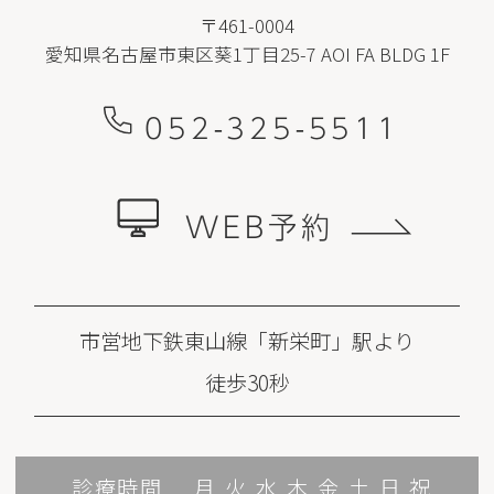
〒461-0004
愛知県名古屋市東区葵1丁目25-7 AOI FA BLDG 1F
052-325-5511
WEB予約
市営地下鉄東山線「新栄町」駅より
徒歩30秒
診療時間
月
火
水
木
金
土
日
祝