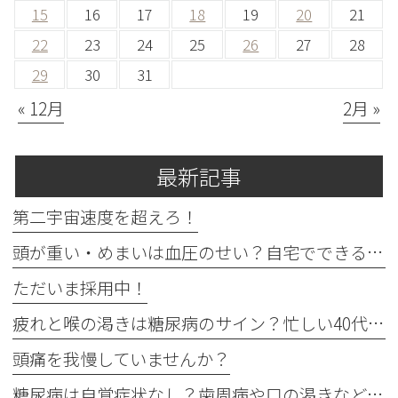
15
16
17
18
19
20
21
22
23
24
25
26
27
28
29
30
31
« 12月
2月 »
最新記事
第二宇宙速度を超えろ！
頭が重い・めまいは血圧のせい？自宅でできる確認法と受診目安
ただいま採用中！
疲れと喉の渇きは糖尿病のサイン？忙しい40代の受診目安
頭痛を我慢していませんか？
糖尿病は自覚症状なし？歯周病や口の渇きなど初期サイン5つと数値