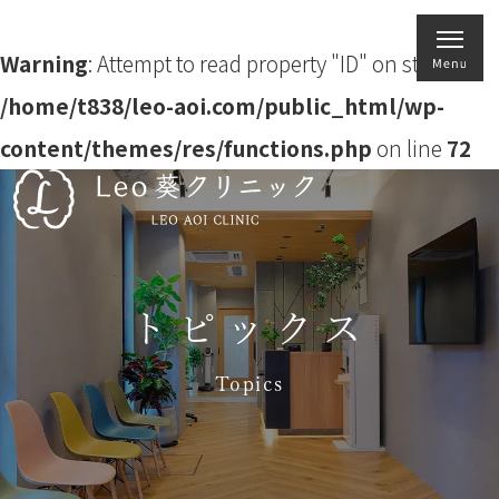
Warning
: Attempt to read property "ID" on string in
/home/t838/leo-aoi.com/public_html/wp-
content/themes/res/functions.php
on line
72
トピックス
Topics