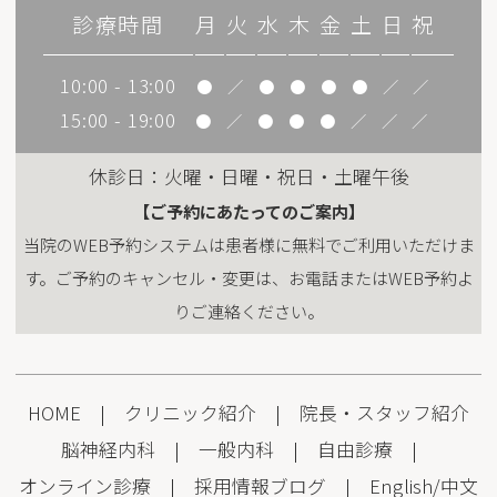
診療時間
月
火
水
木
金
土
日
祝
10:00 - 13:00
●
／
●
●
●
●
／
／
15:00 - 19:00
●
／
●
●
●
／
／
／
休診日：火曜・日曜・祝日・土曜午後
【ご予約にあたってのご案内】
当院のWEB予約システムは患者様に無料でご利用いただけま
す。ご予約のキャンセル・変更は、お電話またはWEB予約よ
りご連絡ください。
HOME
|
クリニック紹介
|
院長・スタッフ紹介
脳神経内科
|
一般内科
|
自由診療
|
オンライン診療
|
採用情報
ブログ
|
English
/
中文