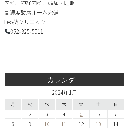
内科、神経内科、頭痛・睡眠
高濃度酸素ルーム完備
Leo葵クリニック
052-325-5511
カレンダー
2024年1月
月
火
水
木
金
土
日
1
2
3
4
5
6
7
8
9
10
11
12
13
14