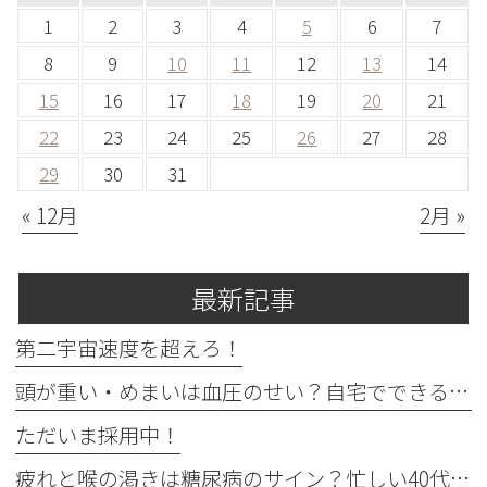
1
2
3
4
5
6
7
8
9
10
11
12
13
14
15
16
17
18
19
20
21
22
23
24
25
26
27
28
29
30
31
« 12月
2月 »
最新記事
第二宇宙速度を超えろ！
頭が重い・めまいは血圧のせい？自宅でできる確認法と受診目安
ただいま採用中！
疲れと喉の渇きは糖尿病のサイン？忙しい40代の受診目安