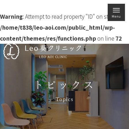
Warning
: Attempt to read property "ID" on string in
/home/t838/leo-aoi.com/public_html/wp-
content/themes/res/functions.php
on line
72
トピックス
Topics