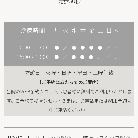
徒歩30秒
診療時間
月
火
水
木
金
土
日
祝
10:00 - 13:00
●
／
●
●
●
●
／
／
15:00 - 19:00
●
／
●
●
●
／
／
／
休診日：火曜・日曜・祝日・土曜午後
【ご予約にあたってのご案内】
当院のWEB予約システムは患者様に無料でご利用いただけま
す。ご予約のキャンセル・変更は、お電話またはWEB予約よ
りご連絡ください。