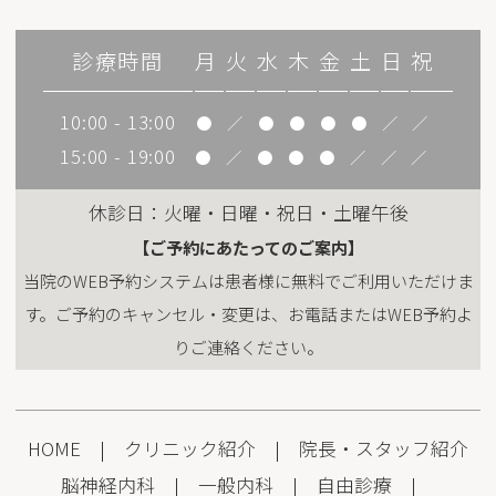
診療時間
月
火
水
木
金
土
日
祝
10:00 - 13:00
●
／
●
●
●
●
／
／
15:00 - 19:00
●
／
●
●
●
／
／
／
休診日：火曜・日曜・祝日・土曜午後
【ご予約にあたってのご案内】
当院のWEB予約システムは患者様に無料でご利用いただけま
す。ご予約のキャンセル・変更は、お電話またはWEB予約よ
りご連絡ください。
HOME
|
クリニック紹介
|
院長・スタッフ紹介
脳神経内科
|
一般内科
|
自由診療
|