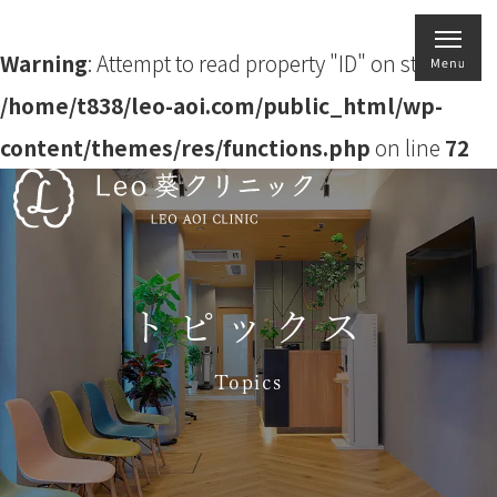
Warning
: Attempt to read property "ID" on string in
/home/t838/leo-aoi.com/public_html/wp-
content/themes/res/functions.php
on line
72
トピックス
Topics