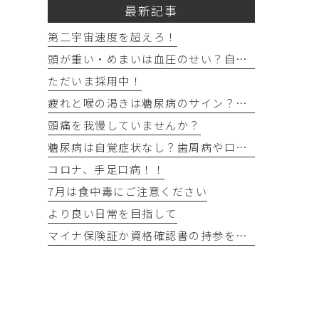
最新記事
第二宇宙速度を超えろ！
頭が重い・めまいは血圧のせい？自宅でできる確認法と受診目安
ただいま採用中！
疲れと喉の渇きは糖尿病のサイン？忙しい40代の受診目安
頭痛を我慢していませんか？
糖尿病は自覚症状なし？歯周病や口の渇きなど初期サイン5つと数値
コロナ、手足口病！！
7月は食中毒にご注意ください
より良い日常を目指して
マイナ保険証か資格確認書の持参をお願いします