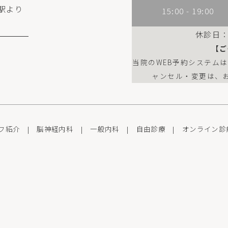
駅より
15:00 - 19:00
休診日
【ご
当院のWEB予約システム
ャンセル・変更は、
フ紹介
|
脳神経内科
|
一般内科
|
自由診療
|
オンライン診