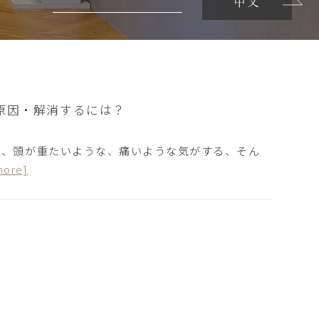
中文
原因・解消するには？
と、頭が重たいような、痛いような気がする、そん
more]