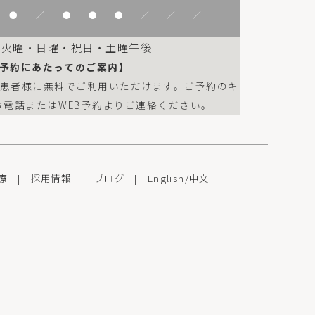
●
／
●
●
●
／
／
／
：火曜・日曜・祝日・土曜午後
予約にあたってのご案内】
は患者様に無料でご利用いただけます。ご予約のキ
お電話またはWEB予約よりご連絡ください。
療
|
採用情報
|
ブログ
|
English
/
中文