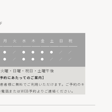
F
月
火
水
木
金
土
日
祝
●
／
●
●
●
●
／
／
●
／
●
●
●
／
／
／
：火曜・日曜・祝日・土曜午後
予約にあたってのご案内】
は患者様に無料でご利用いただけます。ご予約のキ
お電話またはWEB予約よりご連絡ください。