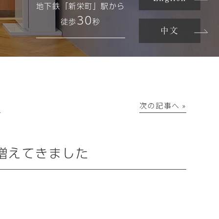
地下鉄「新栄町」駅から
30
徒歩
秒
中文
│
次の記事へ »
増えてきました