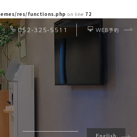
hemes/res/functions.php
on line
72
052-325-5511
WEB予約
English