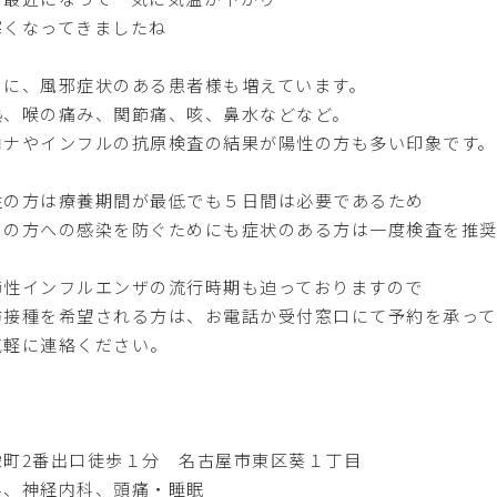
寒くなってきましたね
々に、風邪症状のある患者様も増えています。
熱、喉の痛み、関節痛、咳、鼻水などなど。
ロナやインフルの抗原検査の結果が陽性の方も多い印象です。
性の方は療養期間が最低でも５日間は必要であるため
りの方への感染を防ぐためにも症状のある方は一度検査を推奨
節性インフルエンザの流行時期も迫っておりますので
防接種を希望される方は、お電話か受付窓口にて予約を承っ
気軽に連絡ください。
栄町2番出口徒歩１分 名古屋市東区葵１丁目
科、神経内科、頭痛・睡眠