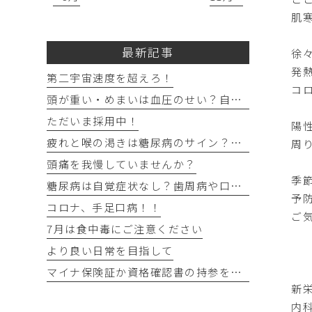
肌
最新記事
徐
発
第二宇宙速度を超えろ！
コ
頭が重い・めまいは血圧のせい？自宅でできる確認法と受診目安
ただいま採用中！
陽
疲れと喉の渇きは糖尿病のサイン？忙しい40代の受診目安
周
頭痛を我慢していませんか？
季
糖尿病は自覚症状なし？歯周病や口の渇きなど初期サイン5つと数値
予
コロナ、手足口病！！
ご
7月は食中毒にご注意ください
より良い日常を目指して
マイナ保険証か資格確認書の持参をお願いします
新
内